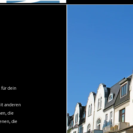
 für dein
it anderen
en, die
enen, die