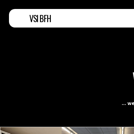
VSI BFH
... w