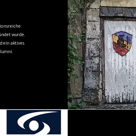
tionsreiche
ündet wurde.
 ein aktives
lumni.