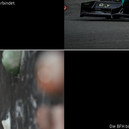
rbindet.
Die BFH b