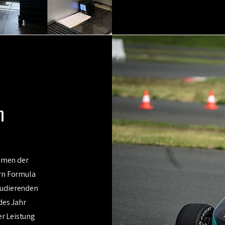
m
hmen der
rn Formula
tudierenden
des Jahr
er Leistung